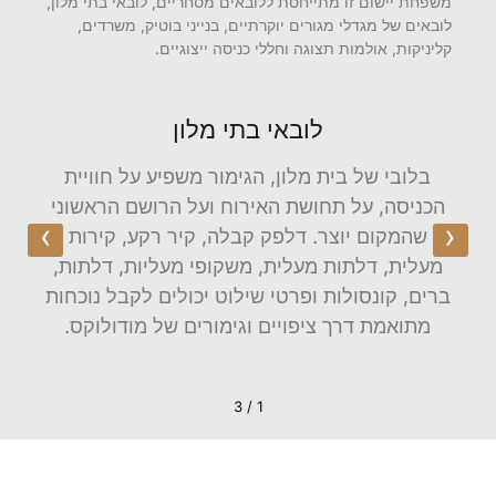
משפחת יישום זו מתייחסת ללובאים מסחריים, לובאי בתי מלון,
לובאים של מגדלי מגורים יוקרתיים, בנייני בוטיק, משרדים,
קליניקות, אולמות תצוגה וחללי כניסה ייצוגיים.
לובאי בתי מלון
בלובי של בית מלון, הגימור משפיע על חוויית
בלו
ים,
הכניסה, על תחושת האירוח ועל הרושם הראשוני
סדר,
›
‹
ה
שהמקום יוצר. דלפק קבלה, קיר רקע, קירות
והגי
ירות
מעלית, דלתות מעלית, משקופי מעליות, דלתות,
הקב
ופי
ברים, קונסולות ופרטי שילוט יכולים לקבל נוכחות
פרו
לים
מתואמת דרך ציפויים וגימורים של מודולוקס.
1 / 3