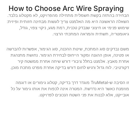
How to Choose Arc Wire Spraying
הבחירה בהתזה בקשת חשמלית מתחילה מהפרויקט, לא מקטלוג בלבד.
השאלה הראשונה היא מה האלמנט צריך לעשות מבחינה חזותית ופיזית:
שימוש פנימי או חיצוני שנבדק טכנית, רמת מגע, ניקוי צפוי, גודל,
גיאומטריה, תשתית והמראה המתכתי הרצוי.
משם נבדקים סוג המתכת, שיטת ההכנה, סוג הגימור, אפשרות להברשה
או פטינה, אופן ההגנה ומקור הייחוס לבחירת הגימור. נחושת מתנהגת
אחרת מאבץ. אלמנט בחלל ציבורי דורש שיחה אחרת ממשטח קיר
דקורטיבי. לוח גדול ורגיש לחום דורש בדיקה אחרת מפרט מתכת מוכן.
זו הסיבה ש-TruMetal מוגדר דרך בדיקה, קטלוג גימורים או דוגמה
מוזמנת כאשר היא נדרשת. המטרה אינה לכפות את אותו גימור על כל
אובייקט, אלא לבנות את פני השטח הנכונים לפרויקט.