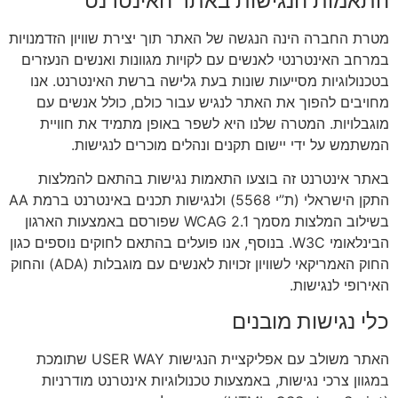
התאמות הנגישות באתר האינטרנט
מטרת החברה הינה הנגשה של האתר תוך יצירת שוויון הזדמנויות
במרחב האינטרנטי לאנשים עם לקויות מגוונות ואנשים הנעזרים
בטכנולוגיות מסייעות שונות בעת גלישה ברשת האינטרנט. אנו
מחויבים להפוך את האתר לנגיש עבור כולם, כולל אנשים עם
מוגבלויות. המטרה שלנו היא לשפר באופן מתמיד את חוויית
המשתמש על ידי יישום תקנים ונהלים מוכרים לנגישות.
באתר אינטרנט זה בוצעו התאמות נגישות בהתאם להמלצות
התקן הישראלי (ת”י 5568) ולנגישות תכנים באינטרנט ברמת AA
בשילוב המלצות מסמך WCAG 2.1 שפורסם באמצעות הארגון
הבינלאומי W3C. בנוסף, אנו פועלים בהתאם לחוקים נוספים כגון
החוק האמריקאי לשוויון זכויות לאנשים עם מוגבלות (ADA) והחוק
האירופי לנגישות.
כלי נגישות מובנים
האתר משולב עם אפליקציית הנגישות USER WAY שתומכת
במגוון צרכי נגישות, באמצעות טכנולוגיות אינטרנט מודרניות